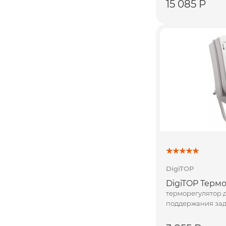
15 085 Р
DigiTOP
DigiTOP Термо
терморегулятор д
поддержания за