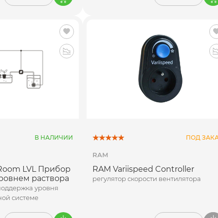
В НАЛИЧИИ
ПОД ЗАК
RAM
Room LVL Прибор
RAM Variispeed Controller
ровнем раствора
регулятор скорости вентилятора
поддержка уровня
ной системе