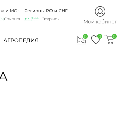
ва и МО:
Регионы РФ и СНГ:
5) 721-60-15
+7 (965) 420-10-10
Открыть
Открыть
Мой кабинет
0
0
0
АГРОПЕДИЯ
А