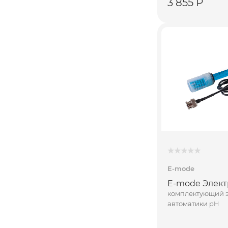
3 855 Р
E-mode
E-mode Элект
комплектующий э
автоматики pH