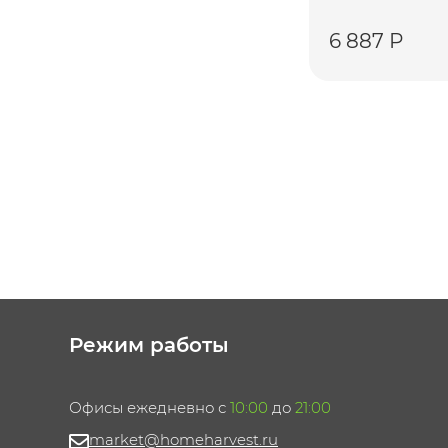
6 887 Р
Режим работы
Офисы ежедневно с
10:00
до
21:00
market@homeharvest.ru