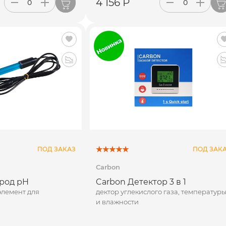
4 156 Р
ПОД ЗАКАЗ
ПОД ЗАК
Carbon
род pH
Carbon Детектор 3 в 1
лемент для
дектор углекислого газа, температур
и влажности