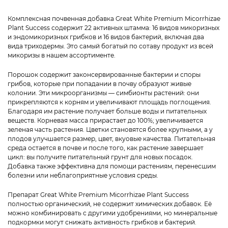
Комплексная почвенная добавка Great White Premium Micorrhizae
Plant Success содержит 22 активных штамма: 16 видов микоризных
и эндомикоризных грибков и 16 видов бактерий, включая два
вида триходермы. Это самый богатый по сотаву продукт из всей
микоризы в нашем ассортименте.
Порошок содержит законсервированные бактерии и споры
грибов, которые при попадании в почву образуют живые
колонии. Эти микроорганизмы — симбионты растений: они
прикрепляются к корням и увеличивают площадь поглощения.
Благодаря им растение получает больше воды и питательных
веществ. Корневая масса прирастает до 100%; увеличивается
зеленая часть растения. Цветки становятся более крупными, а у
плодов улучшается размер, цвет, вкуовые качества. Питательная
среда остается в почве и после того, как растение завершает
цикл: вы получите питательный грунт для новых посадок.
Добавка также эффективна для помощи растениям, перенесшим
болезни или неблагоприятные условия среды.
Препарат Great White Premium Micorrhizae Plant Success
полностью органический, не содержит химических добавок. Её
можно комбинировать с другими удобрениями, но минеральные
подкормки могут снижать активность грибков и бактерий.