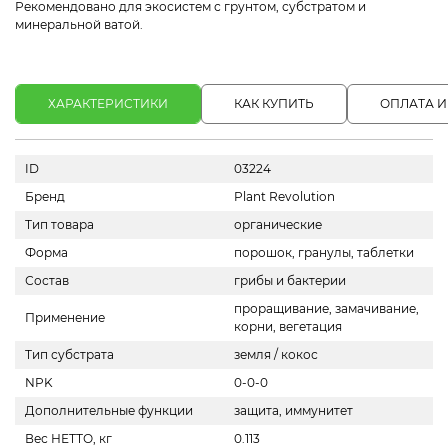
Рекомендовано для экосистем с грунтом, субстратом и
минеральной ватой.
ХАРАКТЕРИСТИКИ
КАК КУПИТЬ
ОПЛАТА И
ID
03224
Бренд
Plant Revolution
Тип товара
органические
Форма
порошок, гранулы, таблетки
Состав
грибы и бактерии
проращивание, замачивание,
Применение
корни, вегетация
Тип субстрата
земля / кокос
NPK
0-0-0
Дополнительные функции
защита, иммунитет
Вес НЕТТО, кг
0.113