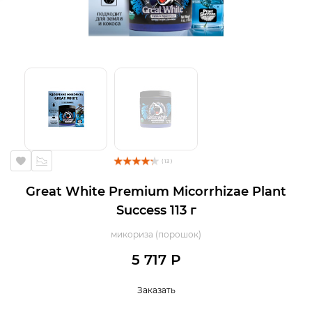
( 13 )
Great White Premium Micorrhizae Plant
Success 113 г
микориза (порошок)
5 717 Р
Заказать