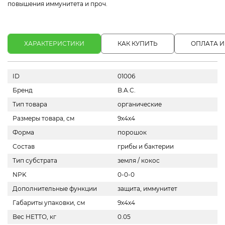
повышения иммунитета и проч.
ХАРАКТЕРИСТИКИ
КАК КУПИТЬ
ОПЛАТА И
ID
01006
Бренд
B.A.C.
Тип товара
органические
Размеры товара, см
9х4х4
Форма
порошок
Состав
грибы и бактерии
Тип субстрата
земля / кокос
NPK
0-0-0
Дополнительные функции
защита, иммунитет
Габариты упаковки, см
9х4х4
Вес НЕТТО, кг
0.05