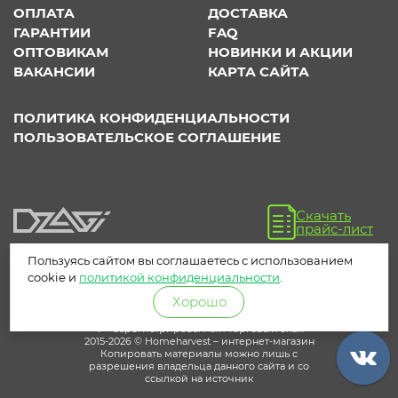
ОПЛАТА
ДОСТАВКА
ГАРАНТИИ
FAQ
ОПТОВИКАМ
НОВИНКИ И АКЦИИ
ВАКАНСИИ
КАРТА САЙТА
ПОЛИТИКА КОНФИДЕНЦИАЛЬНОСТИ
ПОЛЬЗОВАТЕЛЬСКОЕ СОГЛАШЕНИЕ
Скачать
прайс-лист
Пользуясь сайтом вы соглашаетесь с использованием
cookie и
политикой конфиденциальности
.
Хорошо
® – зарегистрированный торговый знак
2015-2026 © Homeharvest – интернет-магазин
Копировать материалы можно лишь с
разрешения владельца данного сайта и со
ссылкой на источник