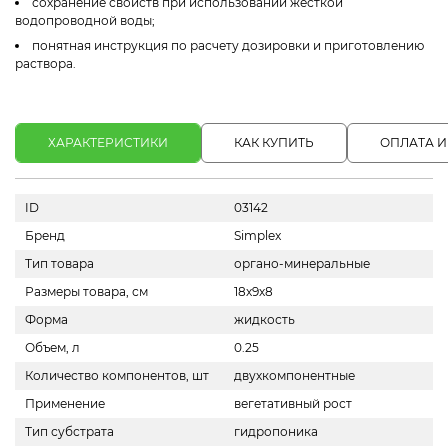
сохранение свойств при использовании жесткой
водопроводной воды;
понятная инструкция по расчету дозировки и приготовлению
раствора.
ХАРАКТЕРИСТИКИ
КАК КУПИТЬ
ОПЛАТА И
ID
03142
Бренд
Simplex
Тип товара
органо-минеральные
Размеры товара, см
18х9х8
Форма
жидкость
Объем, л
0.25
Количество компонентов, шт
двухкомпонентные
Применение
вегетативный рост
Тип субстрата
гидропоника