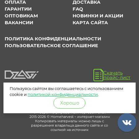
ОПЛАТА
ДОСТАВКА
ГАРАНТИИ
FAQ
ОПТОВИКАМ
НОВИНКИ И АКЦИИ
ВАКАНСИИ
КАРТА САЙТА
ПОЛИТИКА КОНФИДЕНЦИАЛЬНОСТИ
ПОЛЬЗОВАТЕЛЬСКОЕ СОГЛАШЕНИЕ
Скачать
прайс-лист
Пользуясь сайтом вы соглашаетесь с использованием
cookie и
политикой конфиденциальности
.
Хорошо
® – зарегистрированный торговый знак
2015-2026 © Homeharvest – интернет-магазин
Копировать материалы можно лишь с
разрешения владельца данного сайта и со
ссылкой на источник