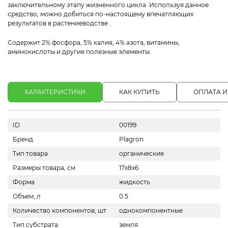
заключительному этапу жизненного цикла. Используя данное
средство, можно добиться по-настоящему впечатляющих
результатов в растениеводстве .
Содержит 2% фосфора, 5% калия, 4% азота, витамины,
аминокислоты и другие полезные элементы.
ХАРАКТЕРИСТИКИ
КАК КУПИТЬ
ОПЛАТА И
ID
00199
Бренд
Plagron
Тип товара
органические
Размеры товара, см
17х8х6
Форма
жидкость
Объем, л
0.5
Количество компонентов, шт
однокомпонентные
Тип субстрата
земля