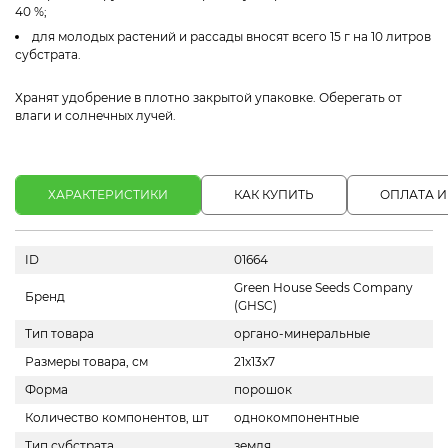
40 %;
для молодых растений и рассады вносят всего 15 г на 10 литров
субстрата.
Хранят удобрение в плотно закрытой упаковке. Оберегать от
влаги и солнечных лучей.
ХАРАКТЕРИСТИКИ
КАК КУПИТЬ
ОПЛАТА И
ID
01664
Green House Seeds Company
Бренд
(GHSC)
Тип товара
органо-минеральные
Размеры товара, см
21х13х7
Форма
порошок
Количество компонентов, шт
однокомпонентные
Тип субстрата
земля