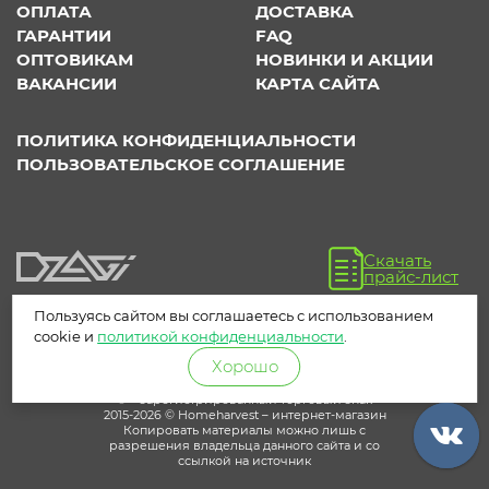
ОПЛАТА
ДОСТАВКА
ГАРАНТИИ
FAQ
ОПТОВИКАМ
НОВИНКИ И АКЦИИ
ВАКАНСИИ
КАРТА САЙТА
ПОЛИТИКА КОНФИДЕНЦИАЛЬНОСТИ
ПОЛЬЗОВАТЕЛЬСКОЕ СОГЛАШЕНИЕ
Скачать
прайс-лист
Пользуясь сайтом вы соглашаетесь с использованием
cookie и
политикой конфиденциальности
.
Хорошо
® – зарегистрированный торговый знак
2015-2026 © Homeharvest – интернет-магазин
Копировать материалы можно лишь с
разрешения владельца данного сайта и со
ссылкой на источник