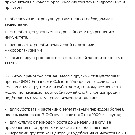
применяться на кокосе, органических грунтах и гидропонике и
при этом:
обеспечивает агрокультуры жизненно необходимыми
веществами;
способствует увеличению урожайности и укреплению
иммунитета;
насыщает корнеобитаемый слой полезными
микроорганизмами;
активизирует рост корней, вегетативной части и цветочную
завязь.
BIO Grow прекрасно совмещается с другими стимуляторами
бренда GHSC: Enhancer и Calcium. Удобрение рассчитано на
смешивание с грунтом или субстратом, поэтому все вещества
медленно насыщают корнеобитаемый слой, а концентрация
подбирается с учетом применяемой технологии:
для субстрата и растений с вегетативным периодом более 8
недель смешивают BIO Grow из расчета 3 г на 1000 мл грунта;
для культур с периодом роста до 8 недель и в случае
применения плодородных или частично обогащенных
минералами грунтов концентрация удобрения снижается на 20 ÷