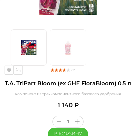
( 2 )
T.A. TriPart Bloom (ex GHE FloraBloom) 0.5 л
компонент из трёхкомпонентного базового удобрения
1 140 Р
В КОРЗИНУ