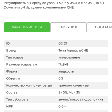
Регулировать pH-среду до уровня 5.5-6.5 можно с помощью pH
Down или pH Up сухими компонентами GHE.
ХАРАКТЕРИСТИКИ
КАК КУПИТЬ
ОПЛАТА И
ID
00159
Бренд
Terra Aquatica/GHE
Тип товара
минеральные
Размеры товара, см
17х8х8
Форма
жидкость
Объем, л
0.5
Количество компонентов, шт
трехкомпонентные
Состав
S - 5%, Mg - 3%
Тип субстрата
земля / кокос / гидропоника
NPK
0-5-4