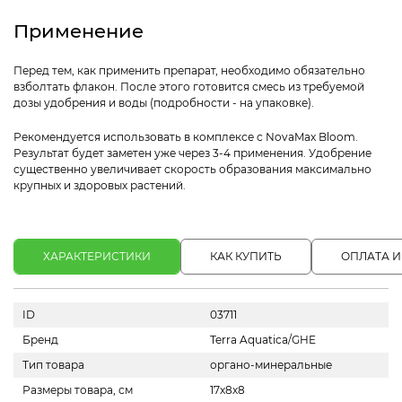
Применение
Перед тем, как применить препарат, необходимо обязательно
взболтать флакон. После этого готовится смесь из требуемой
дозы удобрения и воды (подробности - на упаковке).
Рекомендуется использовать в комплексе с NovaMax Bloom.
Результат будет заметен уже через 3-4 применения. Удобрение
существенно увеличивает скорость образования максимально
крупных и здоровых растений.
ХАРАКТЕРИСТИКИ
КАК КУПИТЬ
ОПЛАТА И
ID
03711
Бренд
Terra Aquatica/GHE
Тип товара
органо-минеральные
Размеры товара, см
17х8х8