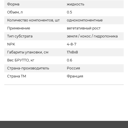
Форма
жидкость
Объем, л
0.5
Количество компонентов, шт
однокомпонентные
Применение
вегетативный рост
Тип субстрата
земля / кокос / гидропоника
NPK
4-8-7
Габариты упаковки, см
17х8х8
Вес БРУТТО, кг
0.6
Страна-производитель
Россия
Страна ТМ
Франция