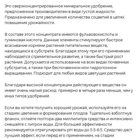
Это сверхконцентрированное минеральное удобрение,
предложенное производителем в виде густой жидкости.
Предназначено для увеличения количества соцветий в целях
повышения урожайности.
В составе этого концентрата имеются фульвовокислоты и
гуминовая кислота. Данные элементы стимулируют быстрое
всасывание корнями растений питательных веществ,
находящихся в субстрате. Благодаря этому при его применении
наблюдается стремительное развитие, а также быстрый рост
растения. Допускается использование на всех видах почвенных
субстратов, а также при беспочвенном или гидропонном
выращивании. Подходит для любых видов цветущих растений.
Благодаря высокой концентрации действующего вещества он
имеет очень малый расход: примерно в четыре раза меньше, чем у
иных типов удобрений.
Если вы хотите получить хороший урожай, используйте его на
стадиях цветения и формирования плодов. Тщательно взболтнув
флакон, отлейте полтора-два миллилитра средства и интенсивно
смешайте с литром воды. Для большей эффективности
рекомендуется отрегулировать pH воды до 5.5-6.5. Средство даст
лучший эффект, если перед его применением, на стадии