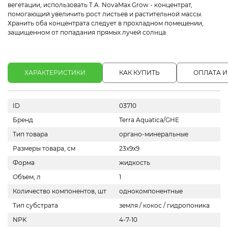
вегетации, использовать T.A. NovaMax Grow - концентрат,
помогающий увеличить рост листьев и растительной массы.
Хранить оба концентрата следует в прохладном помещении,
защищенном от попадания прямых лучей солнца.
ХАРАКТЕРИСТИКИ
КАК КУПИТЬ
ОПЛАТА И
ID
03710
Бренд
Terra Aquatica/GHE
Тип товара
органо-минеральные
Размеры товара, см
23х9х9
Форма
жидкость
Объем, л
1
Количество компонентов, шт
однокомпонентные
Тип субстрата
земля / кокос / гидропоника
NPK
4-7-10