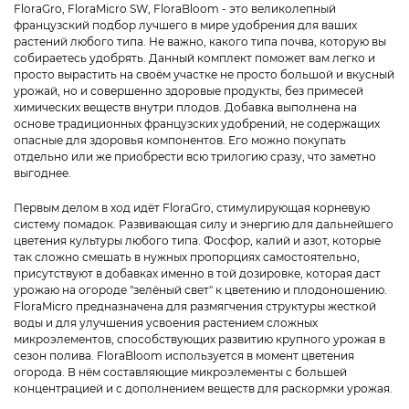
FloraGro, FloraMicro SW, FloraBloom - это великолепный
французский подбор лучшего в мире удобрения для ваших
растений любого типа. Не важно, какого типа почва, которую вы
собираетесь удобрять. Данный комплект поможет вам легко и
просто вырастить на своём участке не просто большой и вкусный
урожай, но и совершенно здоровые продукты, без примесей
химических веществ внутри плодов. Добавка выполнена на
основе традиционных французских удобрений, не содержащих
опасные для здоровья компонентов. Его можно покупать
отдельно или же приобрести всю трилогию сразу, что заметно
выгоднее.
Первым делом в ход идёт FloraGro, стимулирующая корневую
систему помадок. Развивающая силу и энергию для дальнейшего
цветения культуры любого типа. Фосфор, калий и азот, которые
так сложно смешать в нужных пропорциях самостоятельно,
присутствуют в добавках именно в той дозировке, которая даст
урожаю на огороде "зелёный свет" к цветению и плодоношению.
FloraMicro предназначена для размягчения структуры жесткой
воды и для улучшения усвоения растением сложных
микроэлементов, способствующих развитию крупного урожая в
сезон полива. FloraBloom используется в момент цветения
огорода. В нём составляющие микроэлементы с большей
концентрацией и с дополнением веществ для раскормки урожая.