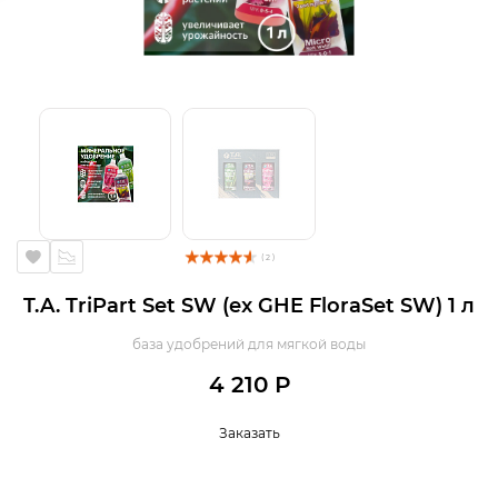
( 2 )
T.A. TriPart Set SW (ex GHE FloraSet SW) 1 л
база удобрений для мягкой воды
4 210 Р
Заказать