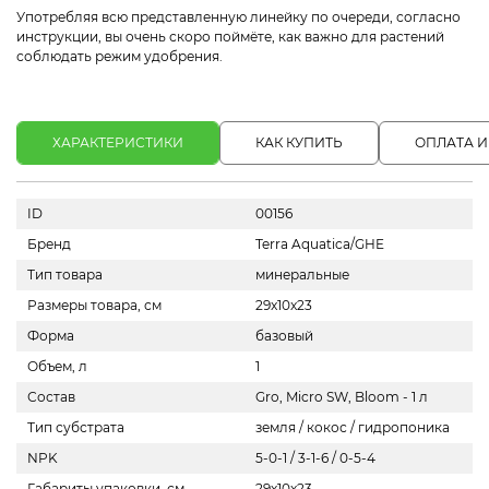
Употребляя всю представленную линейку по очереди, согласно
инструкции, вы очень скоро поймёте, как важно для растений
соблюдать режим удобрения.
ХАРАКТЕРИСТИКИ
КАК КУПИТЬ
ОПЛАТА И
ID
00156
Бренд
Terra Aquatica/GHE
Тип товара
минеральные
Размеры товара, см
29x10x23
Форма
базовый
Объем, л
1
Состав
Gro, Micro SW, Bloom - 1 л
Тип субстрата
земля / кокос / гидропоника
NPK
5-0-1 / 3-1-6 / 0-5-4
Габариты упаковки, см
29х10х23