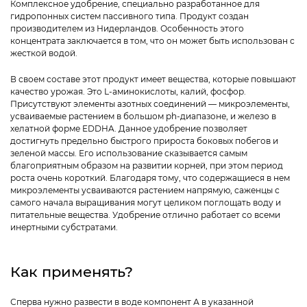
Комплексное удобрение, специально разработанное для
гидропонных систем пассивного типа. Продукт создан
производителем из Нидерландов. Особенность этого
концентрата заключается в том, что он может быть использован с
жесткой водой.
В своем составе этот продукт имеет вещества, которые повышают
качество урожая. Это L-аминокислоты, калий, фосфор.
Присутствуют элементы азотных соединений — микроэлементы,
усваиваемые растением в большом ph-диапазоне, и железо в
хелатной форме EDDHA. Данное удобрение позволяет
достигнуть предельно быстрого прироста боковых побегов и
зеленой массы. Его использование сказывается самым
благоприятным образом на развитии корней, при этом период
роста очень короткий. Благодаря тому, что содержащиеся в нем
микроэлементы усваиваются растением напрямую, саженцы с
самого начала выращивания могут целиком поглощать воду и
питательные вещества. Удобрение отлично работает со всеми
инертными субстратами.
Как применять?
Сперва нужно развести в воде компонент А в указанной