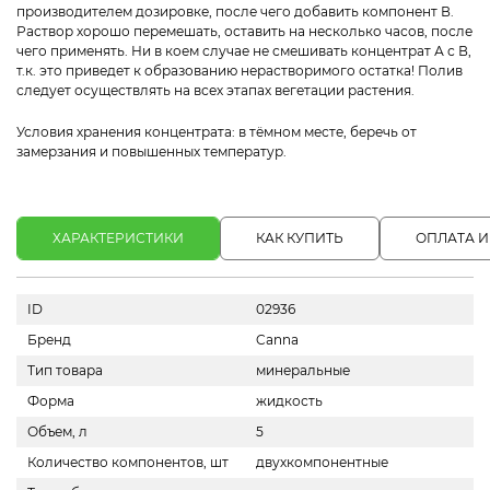
производителем дозировке, после чего добавить компонент В.
Раствор хорошо перемешать, оставить на несколько часов, после
чего применять. Ни в коем случае не смешивать концентрат А с В,
т.к. это приведет к образованию нерастворимого остатка! Полив
следует осуществлять на всех этапах вегетации растения.
Условия хранения концентрата: в тёмном месте, беречь от
замерзания и повышенных температур.
ХАРАКТЕРИСТИКИ
КАК КУПИТЬ
ОПЛАТА И
ID
02936
Бренд
Canna
Тип товара
минеральные
Форма
жидкость
Объем, л
5
Количество компонентов, шт
двухкомпонентные