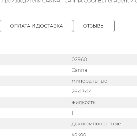
 производителя CANNA - CANNA COGr Buffer Agent и C
ОПЛАТА И ДОСТАВКА
ОТЗЫВЫ
02960
Canna
минеральные
26х13х14
жидкость
1
двухкомпонентные
кокос