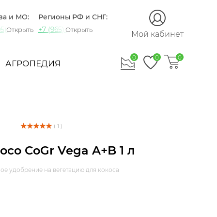
ва и МО:
Регионы РФ и СНГ:
5) 721-60-15
+7 (965) 420-10-10
Открыть
Открыть
Мой кабинет
0
0
0
АГРОПЕДИЯ
( 1 )
oco CoGr Vega A+B 1 л
ое удобрение на вегетацию для кокоса