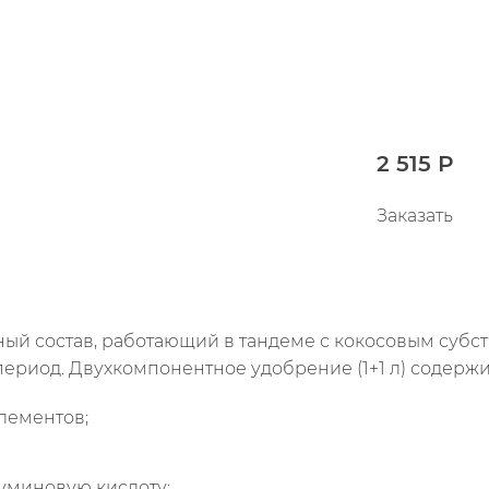
2 515 Р
Заказать
ный состав, работающий в тандеме с кокосовым субс
риод. Двухкомпонентное удобрение (1+1 л) содержи
лементов;
уминовую кислоту;