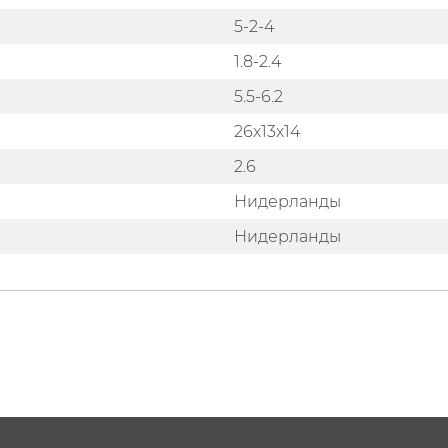
5-2-4
1.8-2.4
5.5-6.2
26x13x14
2.6
Нидерланды
Нидерланды