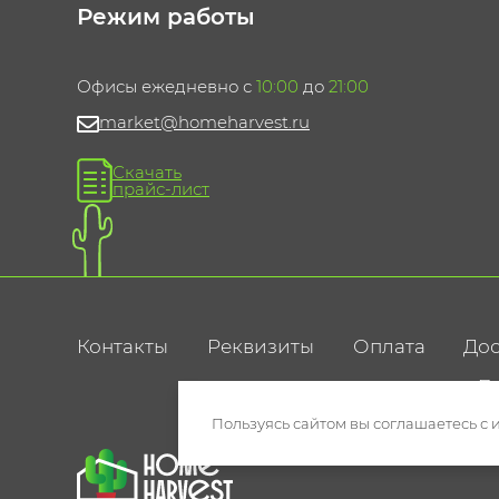
Режим работы
Офисы ежедневно с
10:00
до
21:00
market@homeharvest.ru
Скачать
прайс-лист
Контакты
Реквизиты
Оплата
Дос
По
Пользуясь сайтом вы соглашаетесь с 