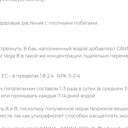
здоровые растения с плотными побегами.
яхнуть. В бак, наполненный водой, добавляют CANN
 Vega В в такой же концентрации, тщательно пере
C – в пределах 1.8-2.4. NPK: 5-2-4.
итательным составом 1-3 раза в сутки (в среднем 3-5 
, или промывать каждые 7-14 дней водой.
A и B, поскольку полученное нерастворимое вещест
есте, так как ультрафиолет способен расщеплять эко