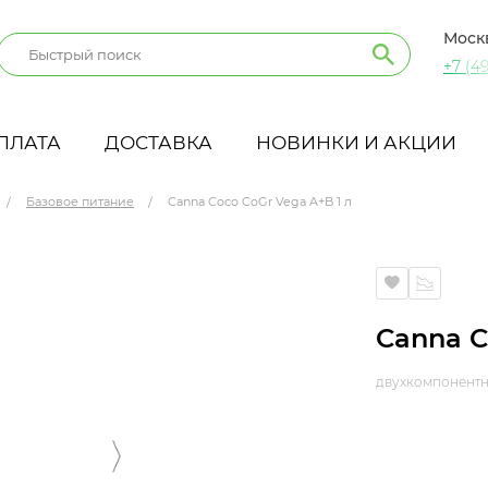
Моск
+7 (49
ПЛАТА
ДОСТАВКА
НОВИНКИ И АКЦИИ
Базовое питание
Canna Coco CoGr Vega A+B 1 л
Canna C
двухкомпонентн