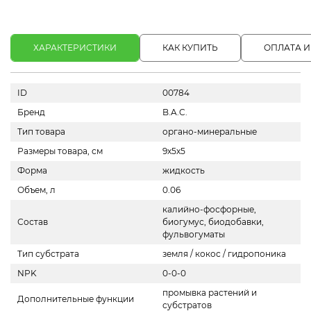
ХАРАКТЕРИСТИКИ
КАК КУПИТЬ
ОПЛАТА И
ID
00784
Бренд
B.A.C.
Тип товара
органо-минеральные
Размеры товара, см
9х5х5
Форма
жидкость
Объем, л
0.06
калийно-фосфорные,
Состав
биогумус, биодобавки,
фульвогуматы
Тип субстрата
земля / кокос / гидропоника
NPK
0-0-0
промывка растений и
Дополнительные функции
субстратов