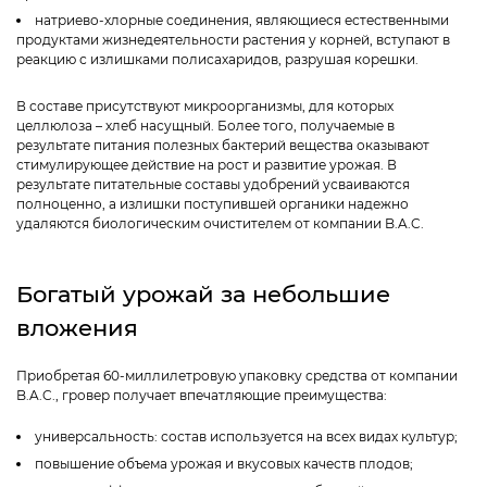
натриево-хлорные соединения, являющиеся естественными
продуктами жизнедеятельности растения у корней, вступают в
реакцию с излишками полисахаридов, разрушая корешки.
В составе присутствуют микроорганизмы, для которых
целлюлоза – хлеб насущный. Более того, получаемые в
результате питания полезных бактерий вещества оказывают
стимулирующее действие на рост и развитие урожая. В
результате питательные составы удобрений усваиваются
полноценно, а излишки поступившей органики надежно
удаляются биологическим очистителем от компании B.A.C.
Богатый урожай за небольшие
вложения
Приобретая 60-миллилетровую упаковку средства от компании
B.A.C., гровер получает впечатляющие преимущества:
универсальность: состав используется на всех видах культур;
повышение объема урожая и вкусовых качеств плодов;