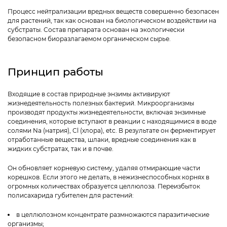
Процесс нейтрализации вредных веществ совершенно безопасен
для растений, так как основан на биологическом воздействии на
субстраты. Состав препарата основан на экологически
безопасном биоразлагаемом органическом сырье.
Принцип работы
Входящие в состав природные энзимы активируют
жизнедеятельность полезных бактерий. Микроорганизмы
производят продукты жизнедеятельности, включая энзимные
соединения, которые вступают в реакции с находящимися в воде
солями Na (натрия), Cl (хлора), etc. В результате он ферментирует
отработанные вещества, шлаки, вредные соединения как в
жидких субстратах, так и в почве.
Он обновляет корневую систему, удаляя отмирающие части
корешков. Если этого не делать, в нежизнеспособных корнях в
огромных количествах образуется целлюлоза. Переизбыток
полисахарида губителен для растений:
в целлюлозном концентрате размножаются паразитические
организмы;