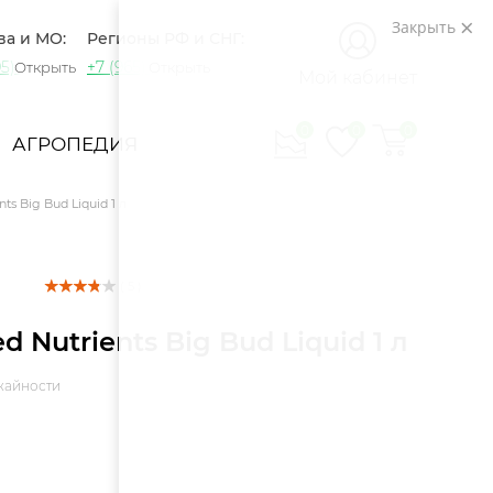
Закрыть
ва и МО:
Регионы РФ и СНГ:
5) 721-60-15
+7 (965) 420-10-10
Открыть
Открыть
Мой кабинет
0
0
0
АГРОПЕДИЯ
ts Big Bud Liquid 1 л
( 5 )
 Nutrients Big Bud Liquid 1 л
жайности