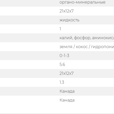
органо-минеральные
21х12х7
жидкость
1
калий, фосфор, аминокис
земля / кокос / гидропон
0-1-3
5.6
21x12x7
1.3
Канада
Канада