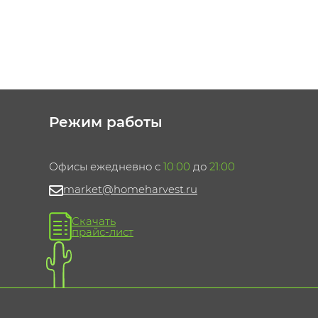
Режим работы
Офисы ежедневно с
10:00
до
21:00
market@homeharvest.ru
Скачать
прайс-лист