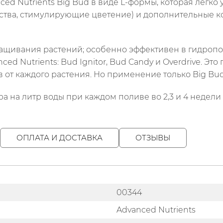
d Nutrients Big Bud в виде L-формы, которая легко у
ства, стимулирующие цветение) и дополнительные 
ащивания растений; особенно эффективен в гидропо
ed Nutrients: Bud Ignitor, Bud Candy и Overdrive. Эт
 от каждого растения. Но применение только Big Bud
ора на литр воды при каждом поливе во 2,3 и 4 недел
ОПЛАТА И ДОСТАВКА
ОТЗЫВЫ
00344
Advanced Nutrients