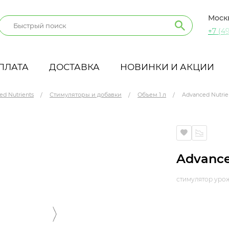
Моск
+7 (49
ПЛАТА
ДОСТАВКА
НОВИНКИ И АКЦИИ
ed Nutrients
Стимуляторы и добавки
Объем 1 л
Advanced Nutrien
Advanced
стимулятор уро