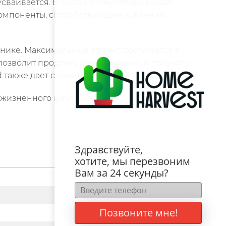
сваивается. В состав стимулятора входят
компоненты, способствующие усвоению:
нике. Максимальный эффект достигается в
о позволит продлить фазу цветения и получить
 также дает отличный эффект.
и жизненного цикла растения.
Здравствуйте,
хотите, мы перезвоним
Вам за 24 секунды?
Позвоните мне!