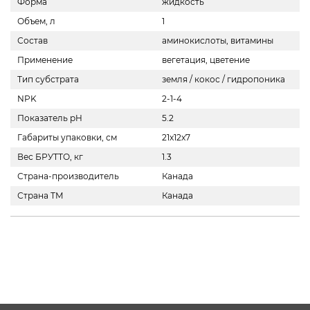
Форма
жидкость
Объем, л
1
Состав
аминокислоты, витамины
Применение
вегетация, цветение
Тип субстрата
земля / кокос / гидропоника
NPK
2-1-4
Показатель pH
5.2
Габариты упаковки, см
21x12x7
Вес БРУТТО, кг
1.3
Страна-производитель
Канада
Страна ТМ
Канада