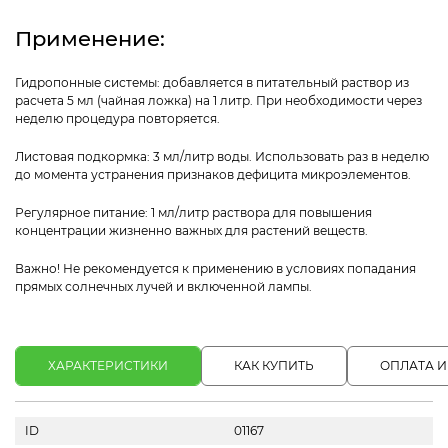
Применение:
Гидропонные системы: добавляется в питательный раствор из
расчета 5 мл (чайная ложка) на 1 литр. При необходимости через
неделю процедура повторяется.
Листовая подкормка: 3 мл/литр воды. Использовать раз в неделю
до момента устранения признаков дефицита микроэлементов.
Регулярное питание: 1 мл/литр раствора для повышения
концентрации жизненно важных для растений веществ.
Важно! Не рекомендуется к применению в условиях попадания
прямых солнечных лучей и включенной лампы.
ХАРАКТЕРИСТИКИ
КАК КУПИТЬ
ОПЛАТА И
ID
01167