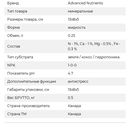
Бренд
Advanced Nutrients
Тип товара
минеральные
Размеры товара, см
13х8х5
Форма
жидкость
Объем, л
0.25
N - 1%, Ca - 1 %, Mg - 0.5% , Fe -
Состав
0.3 %
Тип субстрата
земля / кокос / гидропоника
NPK
1-0-0
Показатель pH
4.7
Дополнительные функции
антистресс
Габариты упаковки, см
13x8x5
Вес БРУТТО, кг
0.5
Страна-производитель
Канада
Страна ТМ
Канада