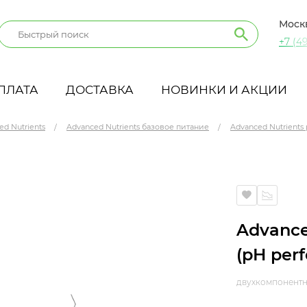
Моск
+7 (49
ПЛАТА
ДОСТАВКА
НОВИНКИ И АКЦИИ
ed Nutrients
Advanced Nutrients базовое питание
Advanced Nutrients 
 1 л
Advance
(pH perf
двухкомпонентн