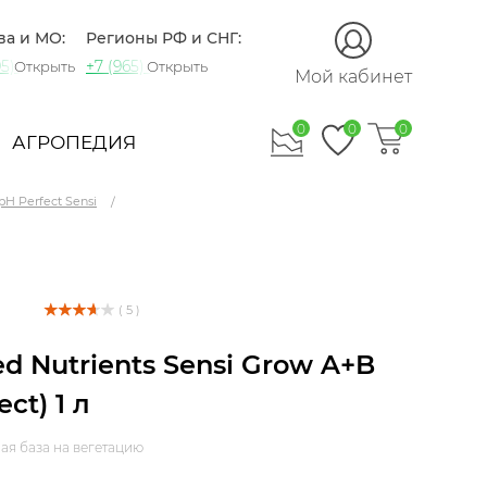
ва и МО:
Регионы РФ и СНГ:
5) 721-60-15
+7 (965) 420-10-10
Открыть
Открыть
Мой кабинет
0
0
0
АГРОПЕДИЯ
pH Perfect Sensi
( 5 )
d Nutrients Sensi Grow A+B
ect) 1 л
ая база на вегетацию