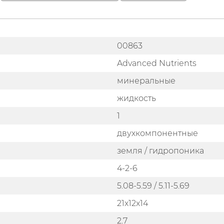
00863
Advanced Nutrients
минеральные
жидкость
1
двухкомпонентные
земля / гидропоника
4-2-6
5.08-5.59 / 5.11-5.69
21x12x14
2.7