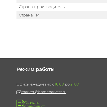
Страна-производитель
Страна ТМ
Режим работы
Офисы ежедневно с
10:00
до
21:00
market@homeharvest.ru
Скачать
прайс-лист