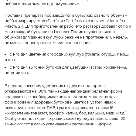
неблагоприятным погодным условиям.
Поставка препарата производится в бутылках равного объема –
по 10 л, маркируемых «Part 1» и «Part 2» (что означает: «Часть 1» и
«Часть 2»). Для приготовления рабочего раствора добавляют по 4
мл из каждой бутылки на 1 л воды. Полив осуществляют в
обычном для данной культуры режиме на протяжении 6 недель,
не меняя концентрацию. Начинают внесение:
с 1-го дня цветения огородных культур (томаты, огурцы, перцы
и др.);
с 1-го дня выгонки бутонов для цветущих (астры, хризантемы,
петунии и т.д.).
В период внесения удобрения от других подкормок
отказываются на 100%, так как данная жидкая хелатная форма
содержит все необходимые питательные компоненты для
формирования здоровых бутонов и цветков, устойчивых к
осыпанию лепестков: ПАВ, гуматы и фульваты, а также 16
микроэлементов (азот, фосфор, калий, бор, кальций, медь и т.д.).
Особую ценность для выращиваемых культур представляют 20
аминокислот в легко усваиваемой растениями L-форме.