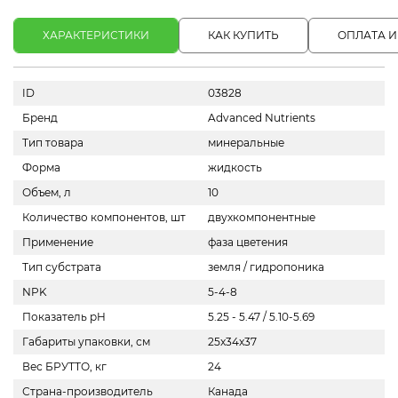
ХАРАКТЕРИСТИКИ
КАК КУПИТЬ
ОПЛАТА И
ID
03828
Бренд
Advanced Nutrients
Тип товара
минеральные
Форма
жидкость
Объем, л
10
Количество компонентов, шт
двухкомпонентные
Применение
фаза цветения
Тип субстрата
земля / гидропоника
NPK
5-4-8
Показатель pH
5.25 - 5.47 / 5.10-5.69
Габариты упаковки, см
25x34x37
Вес БРУТТО, кг
24
Страна-производитель
Канада