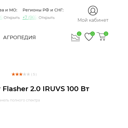
ва и МО:
Регионы РФ и СНГ:
5) 721-60-15
+7 (965) 420-10-10
Открыть
Открыть
Мой кабинет
0
0
0
АГРОПЕДИЯ
( 5 )
 Flasher 2.0 IRUVS 100 Вт
анель полного спектра