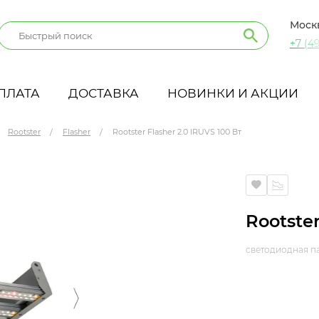
Моск
+7 (49
ПЛАТА
ДОСТАВКА
НОВИНКИ И АКЦИИ
Rootster
Flasher
Rootster Flasher 2.0 IRUVS 100 Вт
Rootster
светодиодная п