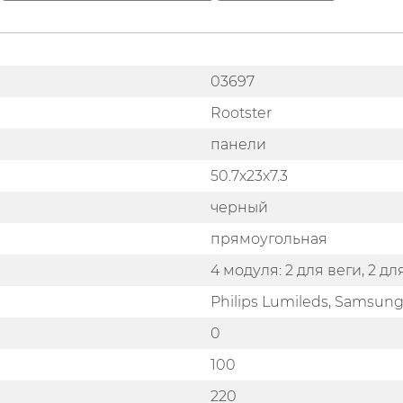
03697
Rootster
панели
50.7х23х7.3
черный
прямоугольная
4 модуля: 2 для веги, 2 дл
Philips Lumileds, Samsung
0
100
220