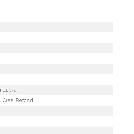
я цвета
, Cree, Refond