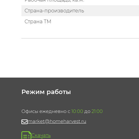
Страна-производитель
Страна ТМ
Режим работы
Офисы ежедневно с
10:00
до
21:00
market@homeharvest.ru
Скачать