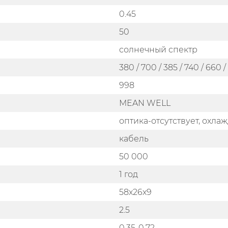
0.45
50
солнечный спектр
380 / 700 / 385 / 740 / 660 
998
MEAN WELL
оптика-отсутствует, охл
кабель
50 000
1 год
58x26x9
2.5
0.35-0.72