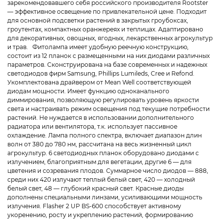
зарекомендовавшего себя российского производителя Rootster
— эффективное освещение по привлекательной цене. Подходит
для основной подсветки растений в закрытых гроубоксах,
гроутентах, компактных оранжереях и теплицах. Адаптировано
для декоративных, овощных, ягодных, лекарственных агрокультур
и трав. Фитолампа имеет удобную реечную конструкцию,
состоит из 12 планок с размещенными на них диодами различных
параметров. Сконструирована на базе современных и надежных
светодиодов фирм Samsung, Phillips Lumileds, Cree и Refond.
Укомплектована драйвером от Mean Well соответствующей
диодам мощности. Имеет функцию одноканального
диммирования, позволяющую регулировать уровень яркости
света и настраивать режим освещения под текущие потребности
растений. Не нуждается в использовании дополнительного
радиатора или вентилятора, т.к. использует пассивное
охлаждение. Лампа полного спектра, включает диапазон длин
волн от 380 до 780 нм, рассчитана на весь жизненный цикл
агрокультур. 6 светодиодных планок оборудовано диодами с
излучением, благоприятным для вегетации, другие 6 — для
цветения и созревания плодов. Суммарное число диодов — 888,
среди них 420 излучают теплый белый свет, 420 — холодный
белый свет, 48 — глубокий красный свет. Красные диоды
дополнены специальными линзами, усиливающими мощность
излучения. Flasher 2 UP BS-600 способствует активному
укоренению, росту и укреплению растений, формированию