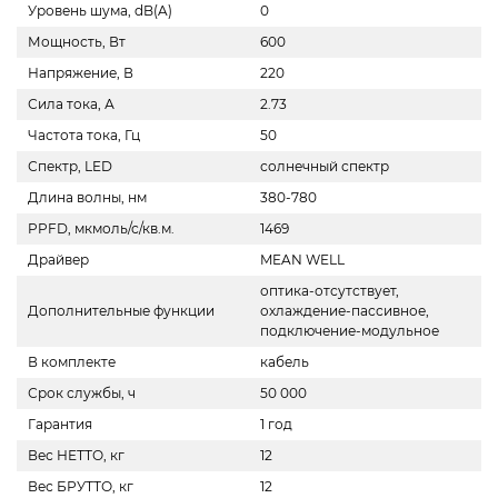
Уровень шума, dB(A)
0
Мощность, Вт
600
Напряжение, В
220
Сила тока, А
2.73
Частота тока, Гц
50
Спектр, LED
солнечный спектр
Длина волны, нм
380-780
PPFD, мкмоль/с/кв.м.
1469
Драйвер
MEAN WELL
оптика-отсутствует,
Дополнительные функции
охлаждение-пассивное,
подключение-модульное
В комплекте
кабель
Срок службы, ч
50 000
Гарантия
1 год
Вес НЕТТО, кг
12
Вес БРУТТО, кг
12