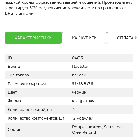
пышной кроны, образованию завязей и соцветий. Производитель
гарантирует 50%-ое увеличение урожайности по сравнению с
ДНаТ-лампами.
ХАРАКТЕРИСТИКИ
КАК КУПИТЬ
ОПЛАТА И
ID
04013
Бренд
Rootster
Тип товара
панели
Размеры товара, см
99х98.8х7.6
Цвет
черный
Форма
квадратная
Количество секций, шт
12
Количество компонентов, шт
12 модулей
Philips Lumileds, Samsung,
Состав
Cree, Refond