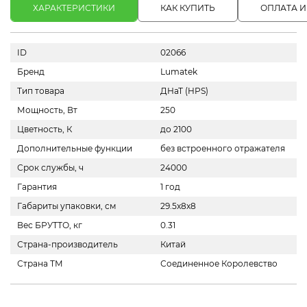
ХАРАКТЕРИСТИКИ
КАК КУПИТЬ
ОПЛАТА И
ID
02066
Бренд
Lumatek
Тип товара
ДНаТ (HPS)
Мощность, Вт
250
Цветность, К
до 2100
Дополнительные функции
без встроенного отражателя
Срок службы, ч
24000
Гарантия
1 год
Габариты упаковки, см
29.5x8x8
Вес БРУТТО, кг
0.31
Страна-производитель
Китай
Страна ТМ
Соединенное Королевство