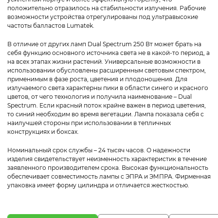
положительно отразилось на стабильности излучения. Рабочие
возможности устройства отрегулированы под ультравысокие
частоты балластов Lumatek.
В отличие от других ламп Dual Spectrum 250 Вт может брать на
себя функцию основного источника света не в какой-то период, а
на всех этапах жизни растений. Универсальные возможности в
использовании обусловлены расширенным световым спектром,
применимым в фазе роста, цветения и плодоношения. Для
излучаемого света характерны пики в области синего и красного
цветов, от чего технология и получила наименование – Dual
Spectrum. Если красный поток крайне важен в период цветения,
то синий необходим во время вегетации. Лампа показала себя с
наилучшей стороны при использовании в тепличных
конструкциях и боксах.
Номинальный срок службы – 24 тысяч часов. О надежности
изделия свидетельствует неизменность характеристик в течение
заявленного производителем срока. Высокая функциональность
обеспечивает совместимость лампы с ЭПРА и ЭМПРА. Фирменная
упаковка имеет форму цилиндра и отличается жесткостью.