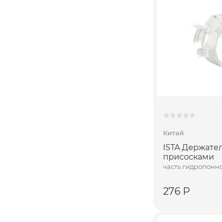
Китай
ISTA Держател
присосками
часть гидропонн
276 Р