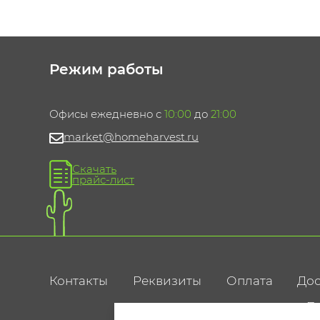
Режим работы
Офисы ежедневно с
10:00
до
21:00
market@homeharvest.ru
Скачать
прайс-лист
Контакты
Реквизиты
Оплата
Дос
По