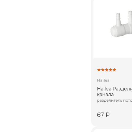
Hailea
Hailea Раздел
канала
разделитель пот
67 Р