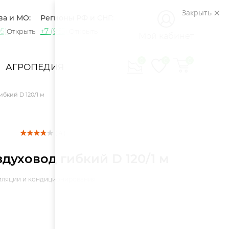
Закрыть
ва и МО:
Регионы РФ и СНГ:
5) 721-60-15
+7 (965) 420-10-10
Открыть
Открыть
Мой кабинет
0
0
0
АГРОПЕДИЯ
ибкий D 120/1 м
( 4 )
духовод гибкий D 120/1 м
тиляции и кондиционирования