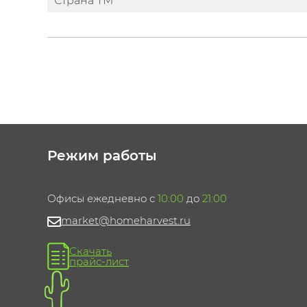
Страна ТМ
Режим работы
Офисы ежедневно с
10:00
до
21:00
market@homeharvest.ru
Скачать
прайс-лист