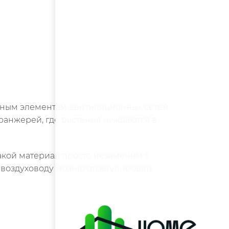
чным элементам вентиляционных сетей.
анжерей, где растения нуждаются в
акой материал просто незаменим в
 воздуховоду можно отрегулировать