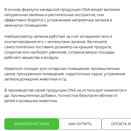
В основу формулы канадской продукции ONA входят вытяжки
натуральных хвойных и растительных экстрактов, они
эффективно борются с устранением неприятных запахов в
замкнутых помещениях.
Нейтрализатор запахов работает за счет испарения геля и
контактирования его с молекулами запахов. Вы можете
самостоятельно поставить дозиметр на крышке продукта,
сократив или наоборот увеличив, соприкасаемую площадь
рабочего вещества и воздуха.
Идеально походит для складских помещений, промышленных
цехов, прокуренных помещений, гидропонных садов, устранения
запахов домашних животных и т.д.
В производстве своей продукции ONA не использует химикатов и
др. промышленных добавок, полностью безопасен вблизи от
детей и домашних животных.
ХАРАКТЕРИСТИКИ
КАК КУПИТЬ
ОПЛАТА И