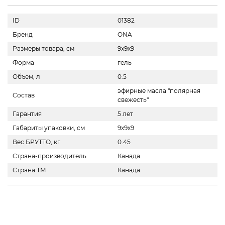
ID
01382
Бренд
ONA
Размеры товара, см
9x9x9
Форма
гель
Объем, л
0.5
эфирные масла "полярная
Состав
свежесть"
Гарантия
5 лет
Габариты упаковки, см
9х9х9
Вес БРУТТО, кг
0.45
Страна-производитель
Канада
Страна ТМ
Канада