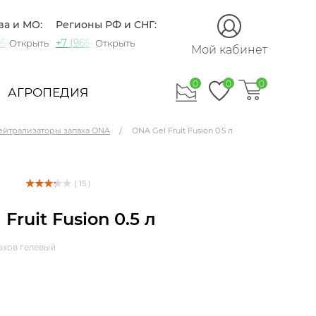
ва и МО:
Регионы РФ и СНГ:
5) 721-60-15
+7 (965) 420-10-10
Открыть
Открыть
Мой кабинет
0
0
0
АГРОПЕДИЯ
ейтрализаторы запаха ONA
ONA Gel Fruit Fusion 0.5 л
( 15 )
Fruit Fusion 0.5 л
ахов гелевый