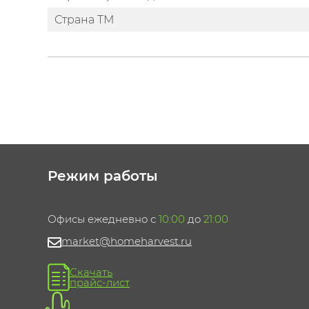
Страна ТМ
Режим работы
Офисы ежедневно с
10:00
до
21:00
market@homeharvest.ru
Скачать
прайс-лист