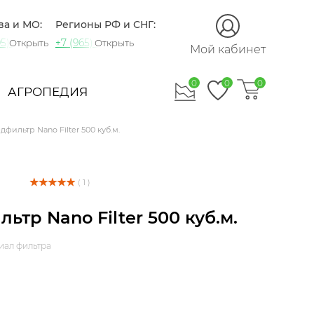
ва и МО:
Регионы РФ и СНГ:
5) 721-60-15
+7 (965) 420-10-10
Открыть
Открыть
Мой кабинет
0
0
0
АГРОПЕДИЯ
дфильтр Nano Filter 500 куб.м.
( 1 )
ьтр Nano Filter 500 куб.м.
иал фильтра