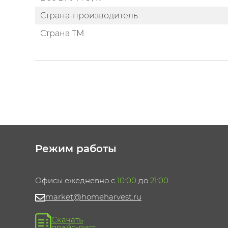
Страна-производитель
Страна ТМ
Режим работы
Офисы ежедневно с
10:00
до
21:00
market@homeharvest.ru
Скачать
прайс-лист