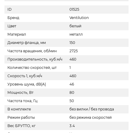
ID
01525
Бренд
Ventilution
Цвет
белый
Материал
металл
Диаметр фланца, мм
150
Частота вращения, об/мин
2725
Производительность, куб.м/ч
460
Количество скоростей, шт
1
Скорость 1, куб.м/ч
460
Уровень шума, dB(A)
46
Мощность, Вт
80
Частота тока, Гц
50
В комплекте
без вилки / без провода
Режим работы
без режима скоростей
Вес БРУТТО, кг
3.4