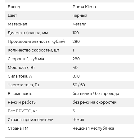
Бренд
Prima Klima
Цвет
черный
Материал
металл
Диаметр фланца, мм
100
Производительность, куб.м/ч
280
Количество скоростей, шт
1
Скорость 1, куб.м/ч
280
Мощность, Вт
40
Сила тока, А
0.18
Частота тока, Гц
50 / 60
В комплекте
без вилки / без провода
Режим работы
без режима скоростей
Вес БРУТТО, кг
3
Страна-производитель
Чехия
Страна ТМ
Чешская Республика