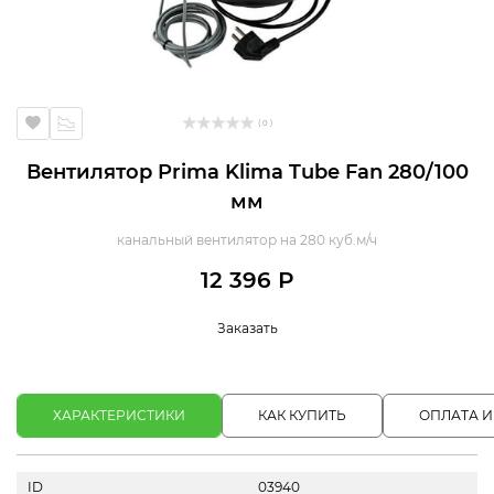
( 0 )
Вентилятор Prima Klima Tube Fan 280/100
мм
канальный вентилятор на 280 куб.м/ч
12 396 Р
Заказать
ХАРАКТЕРИСТИКИ
КАК КУПИТЬ
ОПЛАТА И
ID
03940