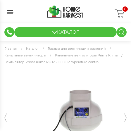
0
КАТАЛОГ
ГИДРОПОНИКА И АЭРОПОНИКА
ИЗМЕРИТЕЛЬНЫЕ ПРИБОРЫ
ТЕНТЫ И ГОТОВЫЕ РЕШЕНИЯ
КЛОНИРОВАНИЕ И РАССАДА
Главная
Каталог
Товары для вентиляции растений
Канальные вентиляторы
Канальные вентиляторы Prima Klima
Вентилятор Prima Klima PK 125EC-TC Temperature control
Вентилятор Prima Klima PK 125EC-TC Temperature control