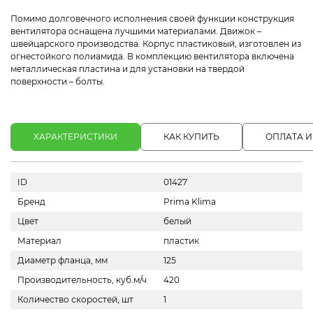
Помимо долговечного исполнения своей функции конструкция
вентилятора оснащена лучшими материалами. Движок –
швейцарского производства. Корпус пластиковый, изготовлен из
огнестойкого полиамида. В комплекцию вентилятора включена
металлическая пластина и для установки на твердой
поверхности – болты.
ХАРАКТЕРИСТИКИ
КАК КУПИТЬ
ОПЛАТА И
ID
01427
Бренд
Prima Klima
Цвет
белый
Материал
пластик
Диаметр фланца, мм
125
Производительность, куб.м/ч
420
Количество скоростей, шт
1