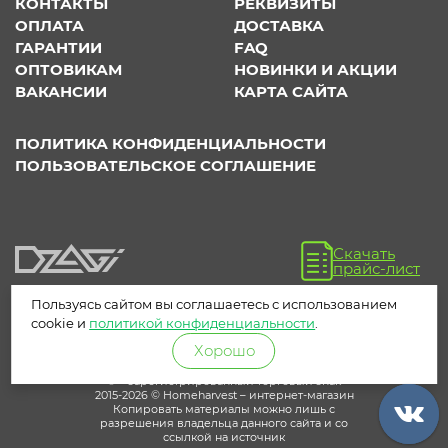
КОНТАКТЫ
РЕКВИЗИТЫ
ОПЛАТА
ДОСТАВКА
ГАРАНТИИ
FAQ
ОПТОВИКАМ
НОВИНКИ И АКЦИИ
ВАКАНСИИ
КАРТА САЙТА
ПОЛИТИКА КОНФИДЕНЦИАЛЬНОСТИ
ПОЛЬЗОВАТЕЛЬСКОЕ СОГЛАШЕНИЕ
Скачать
прайс-лист
Пользуясь сайтом вы соглашаетесь с использованием
cookie и
политикой конфиденциальности
.
Хорошо
® – зарегистрированный торговый знак
2015-2026 © Homeharvest – интернет-магазин
Копировать материалы можно лишь с
разрешения владельца данного сайта и со
ссылкой на источник