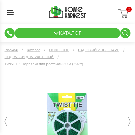
0
КАТАЛОГ
ГИДРОПОНИКА И АЭРОПОНИКА
ИЗМЕРИТЕЛЬНЫЕ ПРИБОРЫ
ТЕНТЫ И ГОТОВЫЕ РЕШЕНИЯ
КЛОНИРОВАНИЕ И РАССАДА
Главная
Каталог
ПОЛЕЗНОЕ
САДОВЫЙ ИНВЕНТАРЬ
ПОДВЯЗКИ ДЛЯ РАСТЕНИЙ
TWIST TIE Подвязка для растений 50 м (164 ft)
TWIST TIE Подвязка для растений 50 м (164 ft)