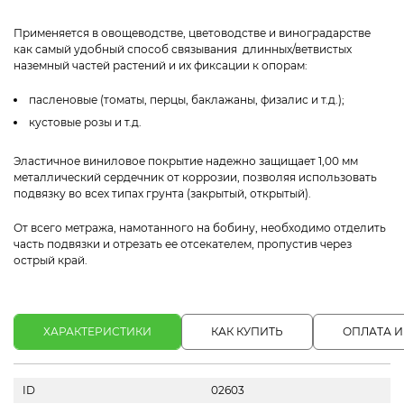
Применяется в овощеводстве, цветоводстве и виноградарстве
как самый удобный способ связывания длинных/ветвистых
наземный частей растений и их фиксации к опорам:
пасленовые (томаты, перцы, баклажаны, физалис и т.д.);
кустовые розы и т.д.
Эластичное виниловое покрытие надежно защищает 1,00 мм
металлический сердечник от коррозии, позволяя использовать
подвязку во всех типах грунта (закрытый, открытый).
От всего метража, намотанного на бобину, необходимо отделить
часть подвязки и отрезать ее отсекателем, пропустив через
острый край.
ХАРАКТЕРИСТИКИ
КАК КУПИТЬ
ОПЛАТА И
ID
02603