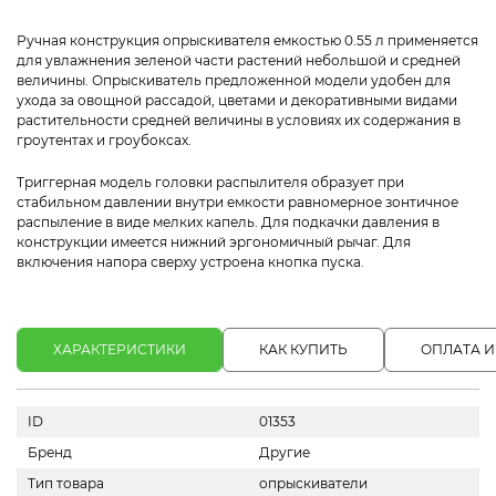
Ручная конструкция опрыскивателя емкостью 0.55 л применяется
для увлажнения зеленой части растений небольшой и средней
величины. Опрыскиватель предложенной модели удобен для
ухода за овощной рассадой, цветами и декоративными видами
растительности средней величины в условиях их содержания в
гроутентах и гроубоксах.
Триггерная модель головки распылителя образует при
стабильном давлении внутри емкости равномерное зонтичное
распыление в виде мелких капель. Для подкачки давления в
конструкции имеется нижний эргономичный рычаг. Для
включения напора сверху устроена кнопка пуска.
ХАРАКТЕРИСТИКИ
КАК КУПИТЬ
ОПЛАТА И
ID
01353
Бренд
Другие
Тип товара
опрыскиватели