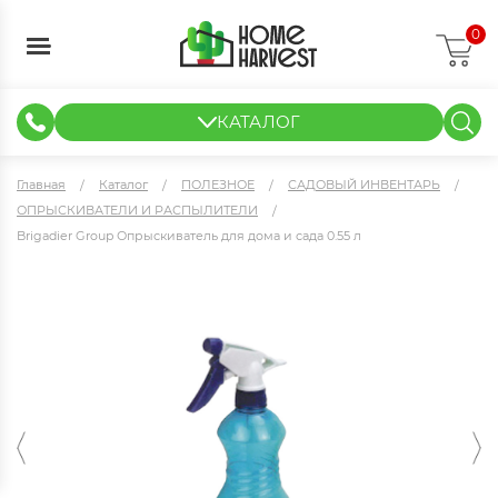
0
КАТАЛОГ
ГИДРОПОНИКА И АЭРОПОНИКА
ИЗМЕРИТЕЛЬНЫЕ ПРИБОРЫ
ТЕНТЫ И ГОТОВЫЕ РЕШЕНИЯ
КЛОНИРОВАНИЕ И РАССАДА
Главная
Каталог
ПОЛЕЗНОЕ
САДОВЫЙ ИНВЕНТАРЬ
ОПРЫСКИВАТЕЛИ И РАСПЫЛИТЕЛИ
Brigadier Group Опрыскиватель для дома и сада 0.55 л
Brigadier Group Опрыскиватель для дома и сада 0.55 л