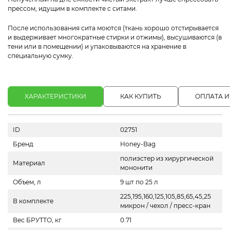
прессом, идущим в комплекте с ситами.
После использования сита моются (ткань хорошо отстирывается
и выдерживает многократные стирки и отжимы), высушиваются (в
тени или в помещении) и упаковываются на хранение в
специальную сумку.
ХАРАКТЕРИСТИКИ
КАК КУПИТЬ
ОПЛАТА И
ID
02751
Бренд
Honey-Bag
полиэстер из хирургической
Материал
мононити
Объем, л
9 шт по 25 л
225,195,160,125,105,85,65,45,25
В комплекте
микрон / чехол / пресс-кран
Вес БРУТТО, кг
0.71