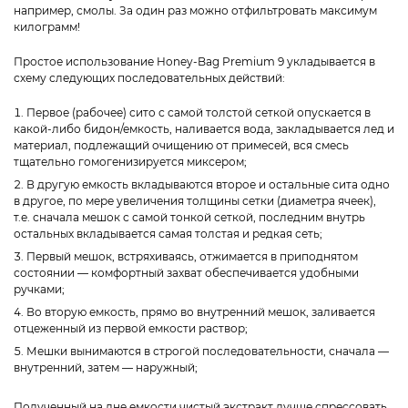
например, смолы. За один раз можно отфильтровать максимум
килограмм!
Простое использование Honey-Bag Premium 9 укладывается в
схему следующих последовательных действий:
Первое (рабочее) сито с самой толстой сеткой опускается в
какой-либо бидон/емкость, наливается вода, закладывается лед и
материал, подлежащий очищению от примесей, вся смесь
тщательно гомогенизируется миксером;
В другую емкость вкладываются второе и остальные сита одно
в другое, по мере увеличения толщины сетки (диаметра ячеек),
т.е. сначала мешок с самой тонкой сеткой, последним внутрь
остальных вкладывается самая толстая и редкая сеть;
Первый мешок, встряхиваясь, отжимается в приподнятом
состоянии — комфортный захват обеспечивается удобными
ручками;
Во вторую емкость, прямо во внутренний мешок, заливается
отцеженный из первой емкости раствор;
Мешки вынимаются в строгой последовательности, сначала —
внутренний, затем — наружный;
Полученный на дне емкости чистый экстракт лучше спрессовать