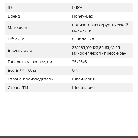
ID
01189
Бренд
Honey-Bag
полиэстер из хирургической
Материал
мононити
Объем, л
8 шт по 15 л
225,195,160,125,85,65,45,25
В комплекте
микрон / чехол / пресс-кран
Габариты упаковки, см
26х25х6
Вес БРУТТО, кг
0.4
Страна-производитель
Швейцария
Страна ТМ
Швейцария