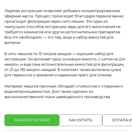
Ледяная экстракция позволяет добывать концентрированные
эфирные масла. Процесс происходит благодаря ледяной ванне,
происходит фильтрация через сито-мешки. Это один из
наилучших способов экстракции, ведь для его выполнения не
требуется химикатов или других дополнительных препаратов.
Все что необходимо — это лед, вода и набор емкостей для
вытяжки.
8 сито-мешков по 15 литров каждый — хороший набор для
экстракции. Он включает одну основную емкость, с ситом на 224
микрон, и еще семь вспомогательных емкостей для фильтрации,
от 25 до 195 микрон каждый. В комплект также включена сумка
для переноски и хранения и надежный пресс для отжима.
Материал мешков прочный, обладает стойкостью к стиранию и
водонепроницаемостью. Дно также сделано из
высококачественной ткани швейцарского производства.
ХАРАКТЕРИСТИКИ
КАК КУПИТЬ
ОПЛАТА И