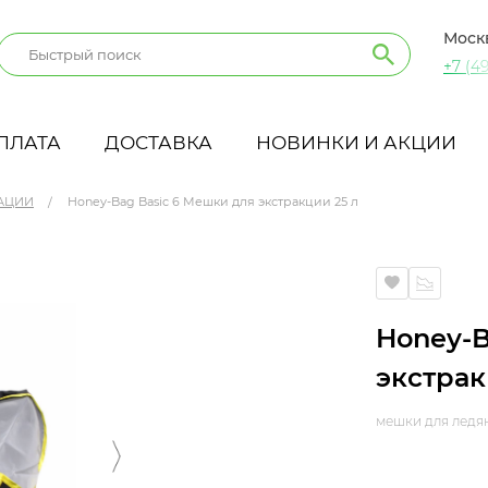
Моск
+7 (49
ПЛАТА
ДОСТАВКА
НОВИНКИ И АКЦИИ
АЦИИ
Honey-Bag Basic 6 Мешки для экстракции 25 л
л
Honey-B
экстрак
мешки для ледя