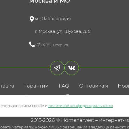
Москва и МО
м. Шаболовская
г. Москва, ул. Шухова, д. 5
+7 (495) 721-60-15
Открыть
тавка
Гарантии
FAQ
Оптовикам
Нов
литика конфиденциальности
Пользовательское соглаше
использованием cookie и
политикой конфиденциальности
.
2015-2026 © Homeharvest – интернет-м
овать материалы можно лишь с разрешения владельца данного са