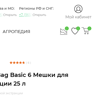
ва и МО:
Регионы РФ и СНГ:
5) 721-60-15
+7 (965) 420-10-10
Открыть
Открыть
Мой кабинет
0
0
0
АГРОПЕДИЯ
( 6 )
ag Basic 6 Мешки для
ции 25 л
ной экстракции