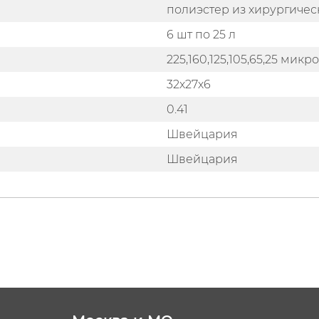
полиэстер из хирургиче
6 шт по 25 л
225,160,125,105,65,25 микр
32х27х6
0.41
Швейцария
Швейцария