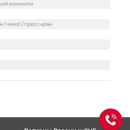
ской мононити
он / чехол / пресс-кран