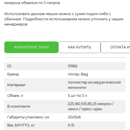
микрона объемом по 5 литров.
Использовать данные мешки можно с сухим льдом либо с
обычным. Подробности использования можно уточнить у наших
менеджеров.
ХАРАКТЕРИСТИКИ
КАК КУПИТЬ
ОПЛАТА И
ID
01962
Бренд
Honey-Bag
полиэстер из хирургической
Материал
мононити
Объем, л
5 шт по 5 л
225,160,105,65,25 микрон /
В комплекте
чехол / пресс-кран
Габариты упаковки, см
25х15х6
Вес БРУТТО, кг
0.15