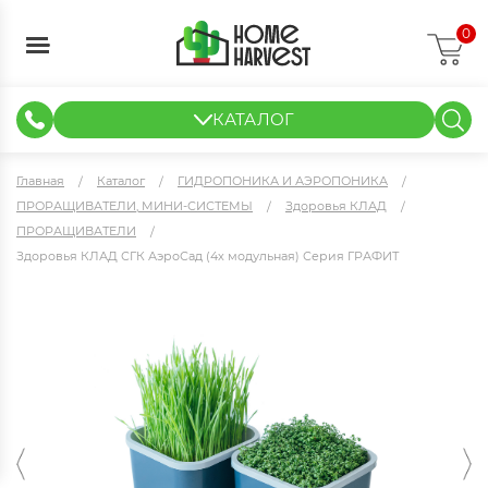
0
КАТАЛОГ
ГИДРОПОНИКА И АЭРОПОНИКА
ИЗМЕРИТЕЛЬНЫЕ ПРИБОРЫ
ТЕНТЫ И ГОТОВЫЕ РЕШЕНИЯ
КЛОНИРОВАНИЕ И РАССАДА
Главная
Каталог
ГИДРОПОНИКА И АЭРОПОНИКА
ПРОРАЩИВАТЕЛИ, МИНИ-СИСТЕМЫ
Здоровья КЛАД
ПРОРАЩИВАТЕЛИ
Здоровья КЛАД СГК АэроСад (4х модульная) Серия ГРАФИТ
Здоровья КЛАД СГК АэроСад (4х модульная) Серия ГРАФИТ