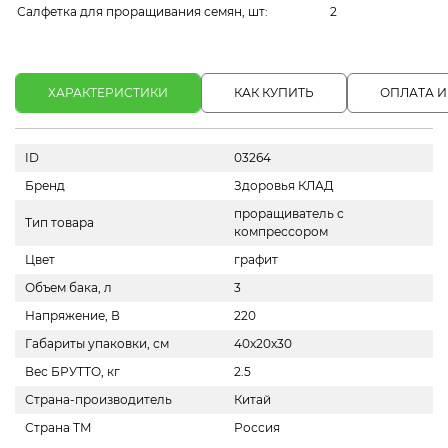
Салфетка для проращивания семян, шт:
2
ХАРАКТЕРИСТИКИ
КАК КУПИТЬ
ОПЛАТА И
ID
03264
Бренд
Здоровья КЛАД
проращиватель с
Тип товара
компрессором
Цвет
графит
Объем бака, л
3
Напряжение, В
220
Габариты упаковки, см
40х20х30
Вес БРУТТО, кг
2.5
Страна-производитель
Китай
Страна ТМ
Россия