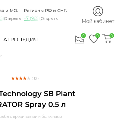
ва и МО:
Регионы РФ и СНГ:
5) 721-60-15
+7 (965) 420-10-10
Открыть
Открыть
Мой кабинет
0
0
0
АГРОПЕДИЯ
 л
( 13 )
Technology SB Plant
ATOR Spray 0.5 л
рьбы с вредителями и болезнями