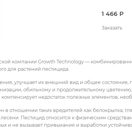
1 466 Р
Заказать
имической компании Growth Technology — комбинирован
го для растений пестицида.
ния, улучшает их внешний вид и общее состояние, 
тонизации, обильному и продолжительному цветению,
компенсирует недостаток полезных элементов, необ
н в отношении таких вредителей как белокрылка, тл
плесени. Пестицид относится к физическим средства
ых и не вызывает привыкания и выработки устойчиво