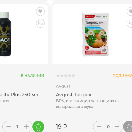
В НАЛИЧИИ
ПОД ЗАК
Avgust
tality Plus 250 мл
Avgust Танрек
плекс
ВРК, инсектицид для защиты от
колорадского жука
19 Р