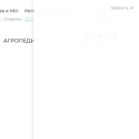
Закрыть
ва и МО:
Регионы РФ и СНГ:
5) 721-60-15
+7 (965) 420-10-10
Открыть
Открыть
Мой кабинет
0
0
0
АГРОПЕДИЯ