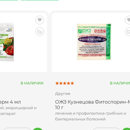
В НАЛИЧИИ
В НАЛИЧ
Другие
ерм 4 мл
ОЖЗ Кузнецова Фитоспорин-
10 г
ый, акарицидный и
лечение и профилактика грибных и
репарат
бактериальных болезней