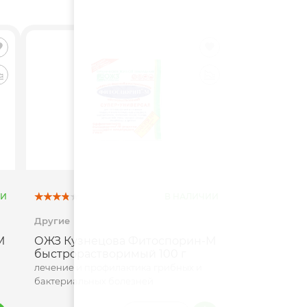
ИИ
В НАЛИЧИИ
Другие
М
ОЖЗ Кузнецова Фитоспорин-М
быстрорастворимый 100 г
лечение и профилактика грибных и
бактериальных болезней