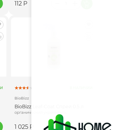
112 Р
ИИ
В НАЛИЧИИ
BioBizz
BioBizz Leaf-Coat Спрей 0.5 л
органический укрепитель
1 025 Р