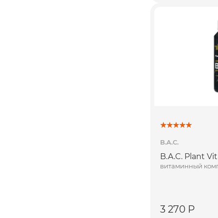
B.A.C.
B.A.C. Plant Vi
витаминный ком
3 270 Р