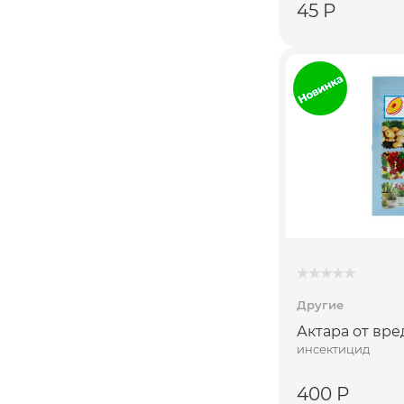
45 Р
Другие
Актара от вре
инсектицид
400 Р