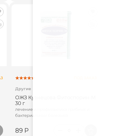
АЗ
ПОД ЗАКАЗ
Другие
ОЖЗ Кузнецова Фитоспорин-М
30 г
лечение и профилактика грибных и
бактериальных болезней
89 Р