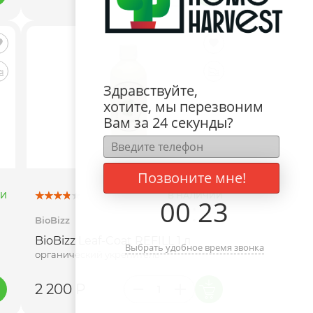
Здравствуйте,
хотите, мы перезвоним
Вам за 24 секунды?
Позвоните мне!
ИИ
В НАЛИЧИИ
00
:
23
BioBizz
BioBizz Leaf-Coat REFILL 1 л
Выбрать удобное время звонка
органический укрепитель
2 200 Р