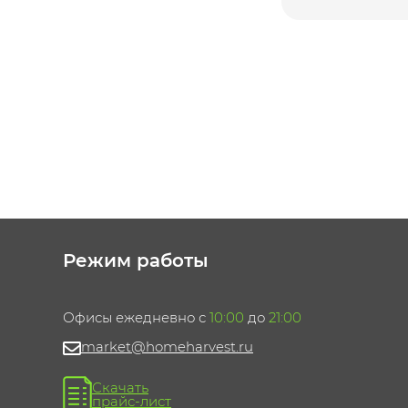
Режим работы
Офисы ежедневно с
10:00
до
21:00
market@homeharvest.ru
Скачать
прайс-лист