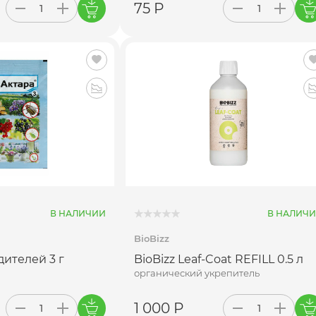
75 Р
В НАЛИЧИИ
В НАЛИЧ
BioBizz
дителей 3 г
BioBizz Leaf-Coat REFILL 0.5 л
органический укрепитель
1 000 Р