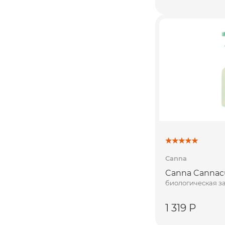
Canna
Canna Cannacu
биологическая з
1 319 Р