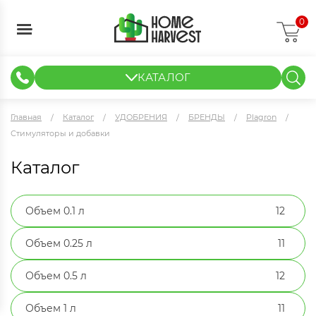
0
КАТАЛОГ
ГИДРОПОНИКА И АЭРОПОНИКА
ИЗМЕРИТЕЛЬНЫЕ ПРИБОРЫ
ТЕНТЫ И ГОТОВЫЕ РЕШЕНИЯ
КЛОНИРОВАНИЕ И РАССАДА
Главная
Каталог
УДОБРЕНИЯ
БРЕНДЫ
Plagron
Стимуляторы и добавки
Каталог
Объем 0.1 л
12
Объем 0.25 л
11
Объем 0.5 л
12
Объем 1 л
11