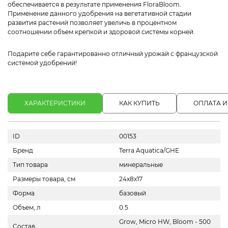
обеспечивается в результате применения FloraBloom.
Применение данного удобрения на вегетативной стадии
развития растений позволяет увеличь в процентном
соотношении объем крепкой и здоровой системы корней.
Подарите себе гарантированно отличный урожай с французской
системой удобрений!
ХАРАКТЕРИСТИКИ
КАК КУПИТЬ
ОПЛАТА И
ID
00153
Бренд
Terra Aquatica/GHE
Тип товара
минеральные
Размеры товара, см
24x8x17
Форма
базовый
Объем, л
0.5
Grow, Micro HW, Bloom - 500
Состав