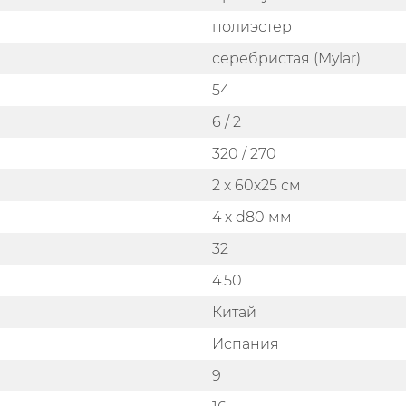
полиэстер
серебристая (Mylar)
54
6 / 2
320 / 270
2 х 60х25 см
4 х d80 мм
32
4.50
Китай
Испания
9