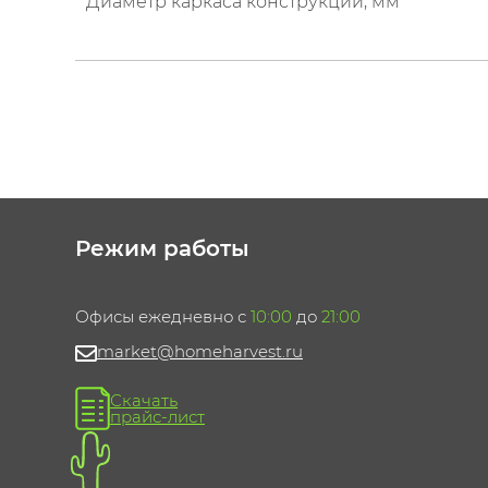
Диаметр каркаса конструкции, мм
Режим работы
Офисы ежедневно с
10:00
до
21:00
market@homeharvest.ru
Скачать
прайс-лист