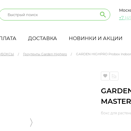
Моск
+7 (49
ПЛАТА
ДОСТАВКА
НОВИНКИ И АКЦИИ
УБОКСЫ
Гроутенты Garden Highpro
GARDEN HIGHPRO Probox Indoor
300 L
GARDEN
MASTER 
бокс для растен