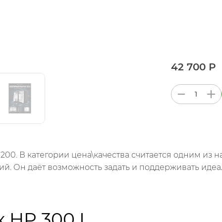
42 700 Р
×200. В категории цена\качества считается одним и
й. Он даёт возможность задать и поддерживать иде
 HP 300 L