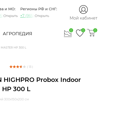
ва и МО:
Регионы РФ и СНГ:
5) 721-60-15
+7 (965) 420-10-10
Открыть
Открыть
Мой кабинет
0
0
0
АГРОПЕДИЯ
 MASTER HP 300 L
( 13 )
 HIGHPRO Probox Indoor
HP 300 L
ий 300х150х200 см