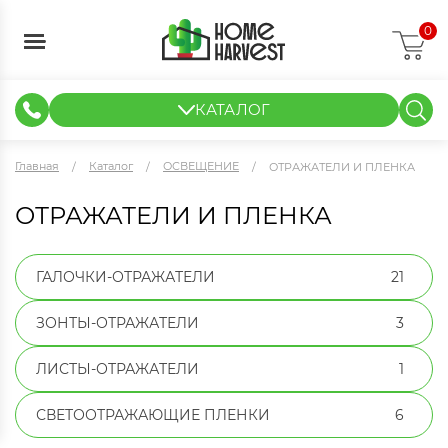
0
КАТАЛОГ
ГИДРОПОНИКА И АЭРОПОНИКА
ИЗМЕРИТЕЛЬНЫЕ ПРИБОРЫ
ТЕНТЫ И ГОТОВЫЕ РЕШЕНИЯ
КЛОНИРОВАНИЕ И РАССАДА
Главная
Каталог
ОСВЕЩЕНИЕ
ОТРАЖАТЕЛИ И ПЛЕНКА
ОТРАЖАТЕЛИ И ПЛЕНКА
ГАЛОЧКИ-ОТРАЖАТЕЛИ
21
ЗОНТЫ-ОТРАЖАТЕЛИ
3
ЛИСТЫ-ОТРАЖАТЕЛИ
1
СВЕТООТРАЖАЮЩИЕ ПЛЕНКИ
6