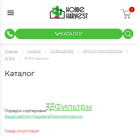
0
КАТАЛОГ
ГИДРОПОНИКА И АЭРОПОНИКА
ИЗМЕРИТЕЛЬНЫЕ ПРИБОРЫ
ТЕНТЫ И ГОТОВЫЕ РЕШЕНИЯ
КЛОНИРОВАНИЕ И РАССАДА
Главная
Каталог
ОСВЕЩЕНИЕ
ЭПРА И МОНОБЛОКИ
ЭПРА
ЭПРА Nanolux
Каталог
Фильтры
Порядок сортировки:
Выше рейтинг
Дешевле
Дороже
Новинки
Товар отсутствует