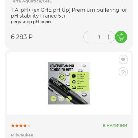
Terra Aquatica/GHE
T.A. pH+ (ex GHE pH Up) Premium buffering for
pH stability France 5 л
регулятор pH-воды
6 283 Р
В НАЛИЧИИ
Milwaukee