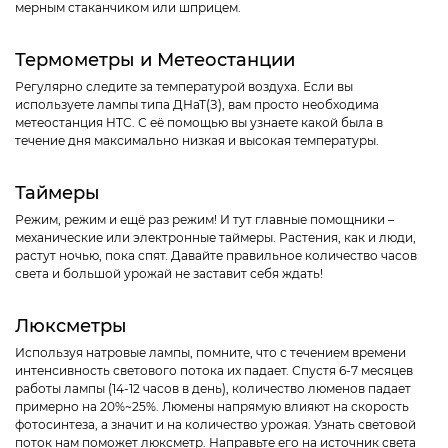
мерным стаканчиком или шприцем.
Термометры и Метеостанции
Регулярно следите за температурой воздуха. Если вы
используете лампы типа ДНаТ(З), вам просто необходима
метеостанция HTC. С её помощью вы узнаете какой была в
течение дня максимально низкая и высокая температуры.
Таймеры
Режим, режим и ещё раз режим! И тут главные помощники –
механические или электронные таймеры. Растения, как и люди,
растут ночью, пока спят. Давайте правильное количество часов
света и большой урожай не заставит себя ждать!
Люксметры
Используя натровые лампы, помните, что с течением времени
интенсивность светового потока их падает. Спустя 6-7 месяцев
работы лампы (14-12 часов в день), количество люменов падает
примерно на 20%~25%. Люмены напрямую влияют на скорость
фотосинтеза, а значит и на количество урожая. Узнать световой
поток нам поможет люксметр. Направьте его на источник света