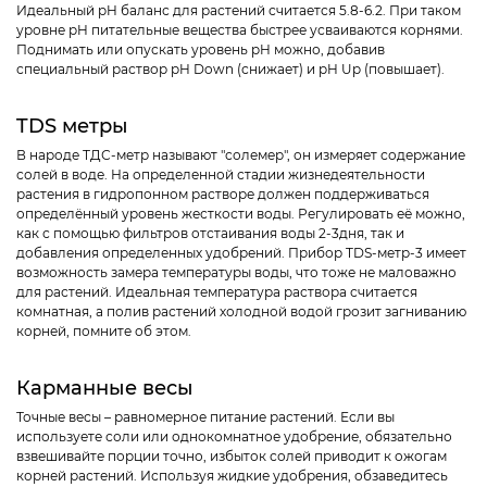
Идеальный pH баланс для растений считается 5.8-6.2. При таком
уровне pH питательные вещества быстрее усваиваются корнями.
Поднимать или опускать уровень pH можно, добавив
специальный раствор pH Down (снижает) и pH Up (повышает).
TDS метры
В народе ТДС-метр называют "солемер", он измеряет содержание
солей в воде. На определенной стадии жизнедеятельности
растения в гидропонном растворе должен поддерживаться
определённый уровень жесткости воды. Регулировать её можно,
как с помощью фильтров отстаивания воды 2-3дня, так и
добавления определенных удобрений. Прибор TDS-метр-3 имеет
возможность замера температуры воды, что тоже не маловажно
для растений. Идеальная температура раствора считается
комнатная, а полив растений холодной водой грозит загниванию
корней, помните об этом.
Карманные весы
Точные весы – равномерное питание растений. Если вы
используете соли или однокомнатное удобрение, обязательно
взвешивайте порции точно, избыток солей приводит к ожогам
корней растений. Используя жидкие удобрения, обзаведитесь