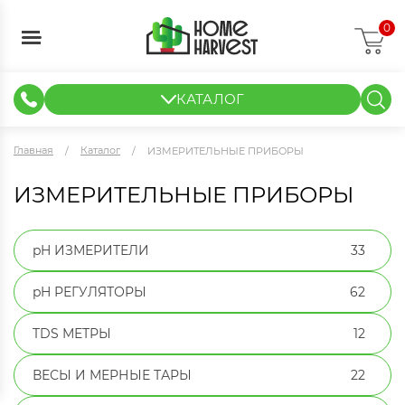
0
КАТАЛОГ
ГИДРОПОНИКА И АЭРОПОНИКА
ИЗМЕРИТЕЛЬНЫЕ ПРИБОРЫ
ТЕНТЫ И ГОТОВЫЕ РЕШЕНИЯ
КЛОНИРОВАНИЕ И РАССАДА
Главная
Каталог
ИЗМЕРИТЕЛЬНЫЕ ПРИБОРЫ
ИЗМЕРИТЕЛЬНЫЕ ПРИБОРЫ
pH ИЗМЕРИТЕЛИ
33
pH РЕГУЛЯТОРЫ
62
TDS МЕТРЫ
12
ВЕСЫ И МЕРНЫЕ ТАРЫ
22