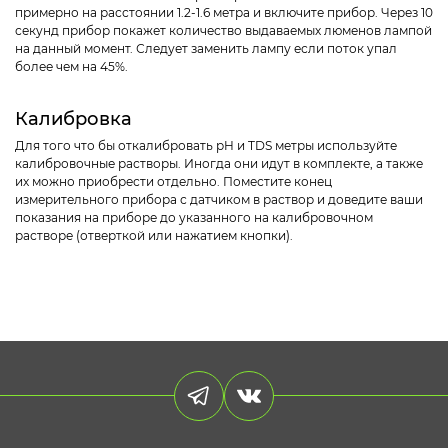
примерно на расстоянии 1.2-1.6 метра и включите прибор. Через 10
секунд прибор покажет количество выдаваемых люменов лампой
на данный момент. Следует заменить лампу если поток упал
более чем на 45%.
Калибровка
Для того что бы откалибровать рH и TDS метры используйте
калибровочные растворы. Иногда они идут в комплекте, а также
их можно приобрести отдельно. Поместите конец
измерительного прибора с датчиком в раствор и доведите ваши
показания на приборе до указанного на калибровочном
растворе (отверткой или нажатием кнопки).